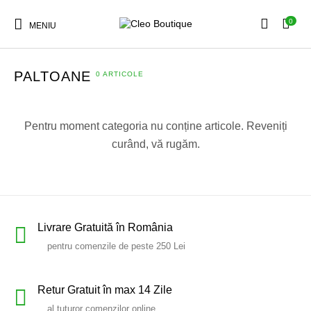
0
MENIU
PALTOANE
0 ARTICOLE
Articole Noi
Rochii
Cămăși
Bluze
Pentru moment categoria nu conține articole. Reveniți
curând, vă rugăm.
Sacouri
Fuste
Tricouri
Pantaloni
Jeans
Pulovere
Accesorii
Paltoane
Livrare Gratuită în România
pentru comenzile de peste 250 Lei
Geci
Retur Gratuit în max 14 Zile
al tuturor comenzilor online