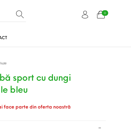
0
ACT
luze
lbă sport cu dungi
le bleu
Fuste
Tricouri
Pantaloni
i face parte din oferta noastră
Geci