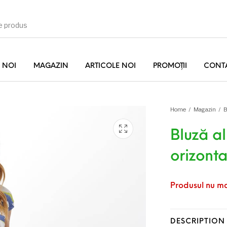
 NOI
MAGAZIN
ARTICOLE NOI
PROMOȚII
CONT
Home
/
Magazin
/
B
Bluză a
orizonta
și
Bluze
Sacouri
Produsul nu ma
Pulovere
Accesorii
Paltoane
DESCRIPTION