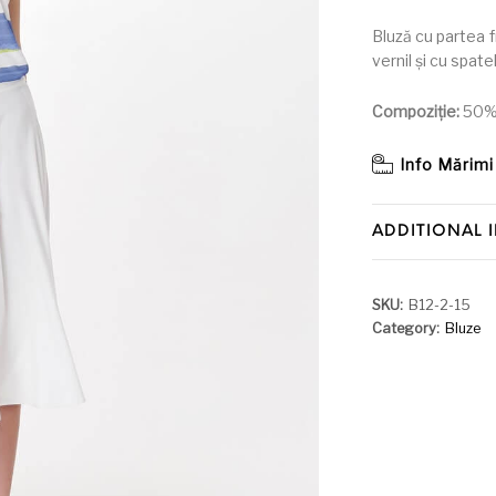
Bluză cu partea f
vernil și cu spatel
Compoziție:
50% 
Info Mărimi
ADDITIONAL 
SKU:
B12-2-15
Category:
Bluze