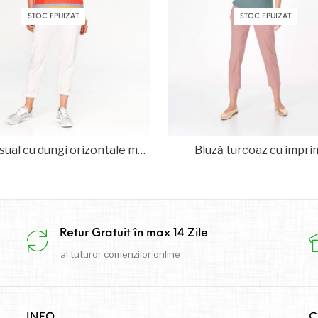
STOC EPUIZAT
STOC EPUIZAT
Bluză casual cu dungi orizontale multicolore
Bluză turcoaz cu impr
Retur Gratuit în max 14 Zile
al tuturor comenzilor online
INFO
C