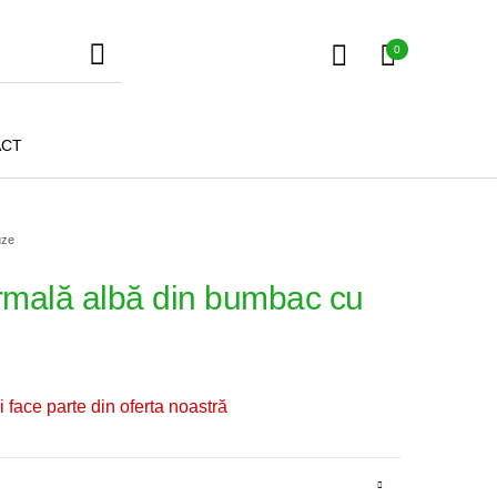
0
ACT
uze
rmală albă din bumbac cu
Fuste
Tricouri
Pantaloni
 face parte din oferta noastră
Geci