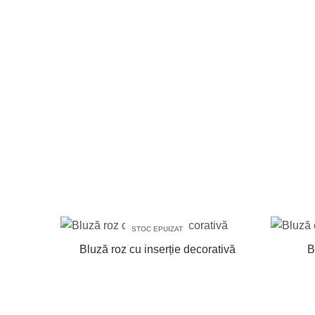
STOC EPUIZAT
Bluză roz cu inserție decorativă
B