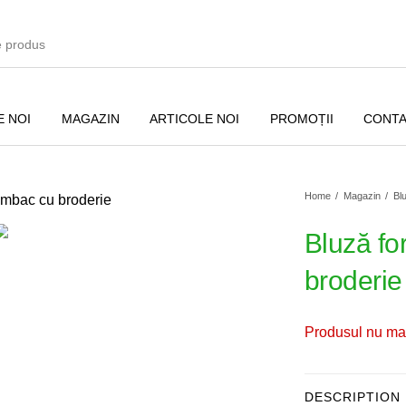
 NOI
MAGAZIN
ARTICOLE NOI
PROMOȚII
CONT
Home
/
Magazin
/
Bl
Bluză fo
broderie
și
Bluze
Sacouri
Produsul nu mai
Pulovere
Accesorii
Paltoane
DESCRIPTION