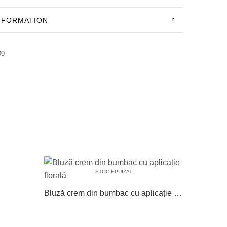
INFORMATION
00
STOC EPUIZAT
Bluză crem din bumbac cu aplicație florală