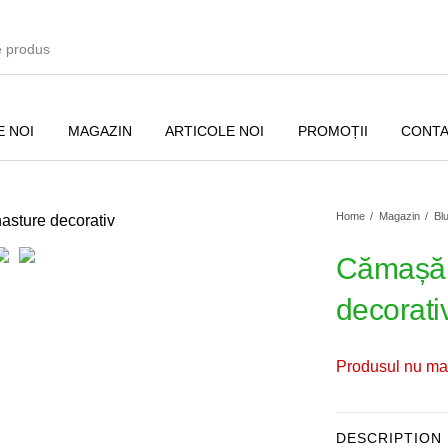
 NOI
MAGAZIN
ARTICOLE NOI
PROMOȚII
CONT
Home
/
Magazin
/
Bl
Cămașă c
decorati
și
Bluze
Sacouri
Produsul nu mai
Pulovere
Accesorii
Paltoane
DESCRIPTION