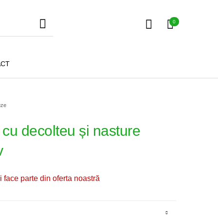
0
ACT
uze
u decolteu și nasture
v
Fuste
Tricouri
Pantaloni
 face parte din oferta noastră
Geci