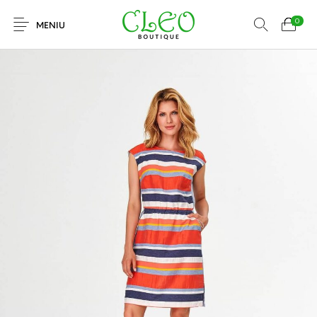
0
MENIU
Articole Noi
Rochii
Cămăși
Bluze
Sacouri
Fuste
Tricouri
Pantaloni
Jeans
Pulovere
Accesorii
Paltoane
Geci