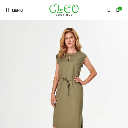
0
MENIU
Articole Noi
Rochii
Cămăși
Bluze
Sacouri
Fuste
Tricouri
Pantaloni
Jeans
Pulovere
Accesorii
Paltoane
Geci