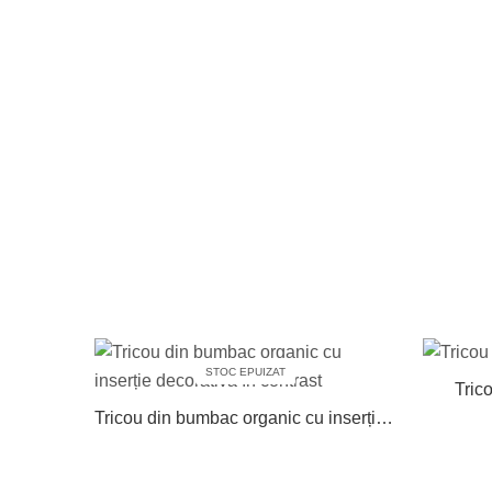
STOC EPUIZAT
Tric
Tricou din bumbac organic cu inserție decorativă în contrast