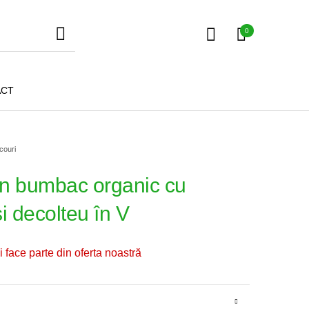
0
ACT
couri
in bumbac organic cu
și decolteu în V
Fuste
Tricouri
Pantaloni
 face parte din oferta noastră
Geci