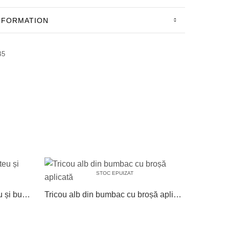
INFORMATION
B5
STOC EPUIZAT
Tricou din bumbac cu decolteu și buzunar
Tricou alb din bumbac cu broșă aplicată