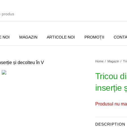
 NOI
MAGAZIN
ARTICOLE NOI
PROMOȚII
CONT
Home
/
Magazin
/
Tri
Tricou d
inserție 
și
Bluze
Sacouri
Produsul nu mai
Pulovere
Accesorii
Paltoane
DESCRIPTION